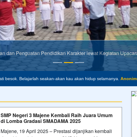
n dan Penguatan Pendidikan Karakter lewat Kegiatan Upacar
ti besok. Belajarlah seakan-akan kau akan hidup selamanya.
Anonim
masa depan. Hari esok untuk orang-orang yang telah mempersiapkan di
alah buta. Dan ilmu pengetahuan tanpa agama adalah lumpuh.
Anon
SMP Negeri 3 Majene Kembali Raih Juara Umum
di Lomba Gradasi SMADAMA 2025
Majene, 19 April 2025 – Prestasi dijanjikan kembali