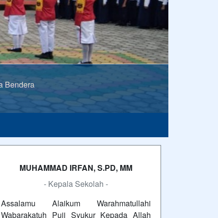
a Bendera
rinya hari ini.
im
Anonim
MUHAMMAD IRFAN, S.PD, MM
- Kepala Sekolah -
Assalamu Alaikum Warahmatullahi
Wabarakatuh Puji Syukur Kepada Allah