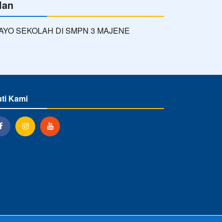
lan
uti Kami